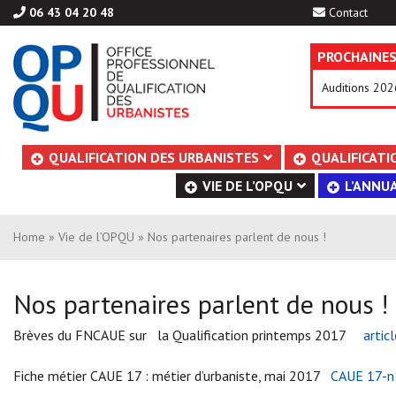
06 43 04 20 48
Contact
PROCHAINES
Auditions 202
Aller
QUALIFICATION DES URBANISTES
QUALIFICATI
au
VIE DE L’OPQU
L’ANNUA
contenu
Home
»
Vie de l’OPQU
» Nos partenaires parlent de nous !
Nos partenaires parlent de nous !
Brèves du FNCAUE sur la Qualification printemps 2017
arti
Fiche métier CAUE 17 : métier d’urbaniste, mai 2017
CAUE 17-n°