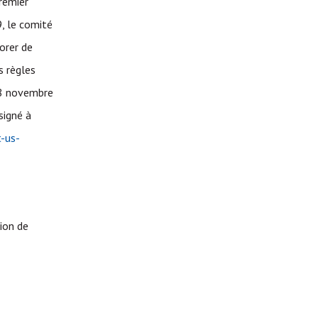
remier
, le comité
orer de
s règles
8 novembre
signé à
-us-
ion de