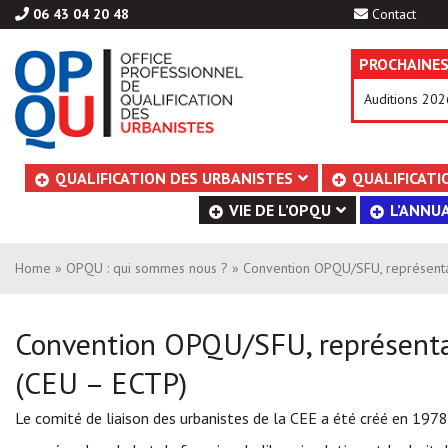
06 43 04 20 48
Contact
PROCHAINES
Auditions 202
Aller
QUALIFICATION DES URBANISTES
QUALIFICATI
au
VIE DE L’OPQU
L’ANNUA
contenu
Home
»
OPQU : qui sommes nous ?
» Convention OPQU/SFU, représenta
Convention OPQU/SFU, représenta
(CEU – ECTP)
Le comité de liaison des urbanistes de la CEE a été créé en 197