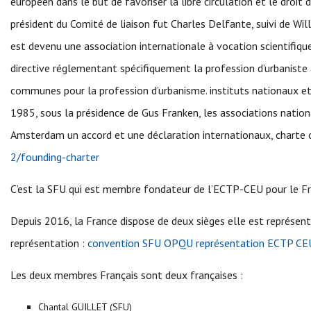
européen dans le but de favoriser la libre circulation et le droi
président du Comité de liaison fut Charles Delfante, suivi de 
est devenu une association internationale à vocation scientifiq
directive réglementant spécifiquement la profession d’urbaniste 
communes pour la profession d’urbanisme. instituts nationaux et
1985, sous la présidence de Gus Franken,
les associations natio
Amsterdam un accord et une déclaration internationaux, charte 
2/founding-charter
C’est la SFU qui est membre fondateur de l’ECTP-CEU pour le Fr
Depuis 2016, la France dispose de deux sièges elle est représe
représentation :
convention SFU OPQU représentation ECTP CE
Les deux membres Français sont deux françaises :
Chantal GUILLET (SFU)