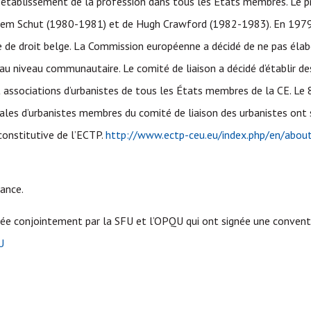
t d’établissement de la profession dans tous les États membres.
Le p
Willem Schut (1980-1981) et de Hugh Crawford (1982-1983).
En 1979
ue de droit belge. La Commission européenne a décidé de ne pas élab
au niveau communautaire. Le comité de liaison a décidé d’établir de
 associations d’urbanistes de tous les États membres de la CE.
Le 
nales d’urbanistes membres du comité de liaison des urbanistes ont 
constitutive de l’ECTP.
http://www.ectp-ceu.eu/index.php/en/about
ance.
ntée conjointement par la SFU et l’OPQU qui ont signée une convent
U