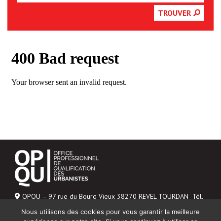
TROUVER
OPQU – 97 rue du Bourg Vieux 38270 REVEL TOURDAN Tél.
06 43 04 20 48
Nous utilisons des cookies pour vous garantir la meilleure
Mentions légales