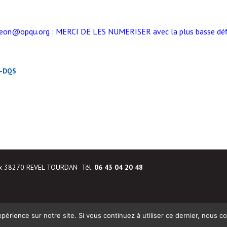
liegeon@opqu.org : MERCI DE LES NUMERISER avec la plus basse déf
s-DQS
ux 38270 REVEL TOURDAN Tél.
06 43 04 20 48
périence sur notre site. Si vous continuez à utiliser ce dernier, nous c