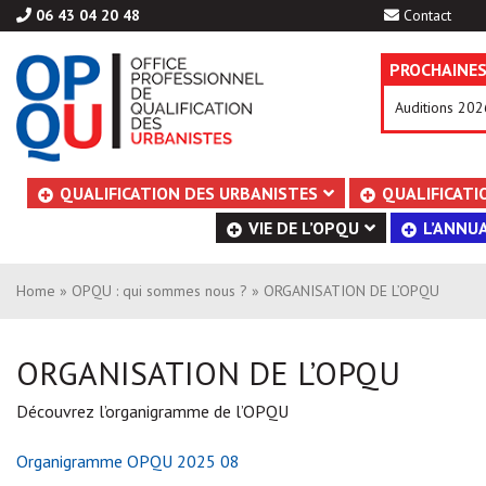
06 43 04 20 48
Contact
PROCHAINES
Auditions 202
Aller
QUALIFICATION DES URBANISTES
QUALIFICATI
au
VIE DE L’OPQU
L’ANNUA
contenu
Home
»
OPQU : qui sommes nous ?
» ORGANISATION DE L’OPQU
ORGANISATION DE L’OPQU
Découvrez l’organigramme de l’OPQU
Organigramme OPQU 2025 08