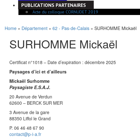
PUBLICATIONS PARTENAIRES
Acte du colloque CORNUDET 2019
Home
»
Département
»
62 - Pas-de-Calais
» SURHOMME Mickaël
SURHOMME Mickaël
Certificat n°1018 – Date d’expiration : décembre 2025
Paysages d’ici et d’ailleurs
Mickaël Surhomme
Paysagiste E.S.A.J.
20 Avenue de Verdun
62600 – BERCK SUR MER
3 Avenue de la gare
88350 Liffol le Grand
P. 06 46 48 67 90
contact@p-i-a.fr