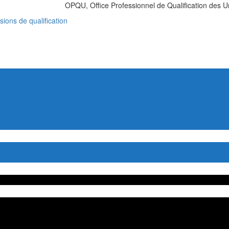
OPQU, Office Professionnel de Qualification des U
ions de qualification
cation
llement de qualification
fication DES STRUCTURES