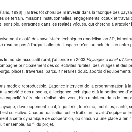
ris, 1996), j’ai très tôt choisi de m’investir dans la fabrique des pays
s de terrain, missions institutionnelles, engagements locaux et travail 
e, sensible, enracinée dans les réalités vécues, qui cherche à articuler 
sivement ajouté des savoir-faire techniques (modélisation 3D, infrastru
 se résume pas à l’organisation de l’espace : c’est un acte de lien entre
s le monde associatif rural, j’ai fondé en 2003
Paysages d’Ici et d’Aille
mpagne principalement des collectivités rurales, des villages et des pet
bourgs, places, traverses, parcs, itinéraires doux, abords d’équipements
 modèle reproductible. L’agence intervient de la programmation à la 
 la sobriété des moyens, à l’exigence technique et à la pertinence d’
 sa capacité à être bien réalisé, bien vécu, bien maintenu dans le temp
 paysage, développement local, ingénierie, tourisme, mobilités, santé, 
t est collective. Chaque réalisation est le fruit d’un travail d’équipe entr
dément à cette dynamique de coopération, où chacun a une place à tenir
uit ensemble, au fil du projet.