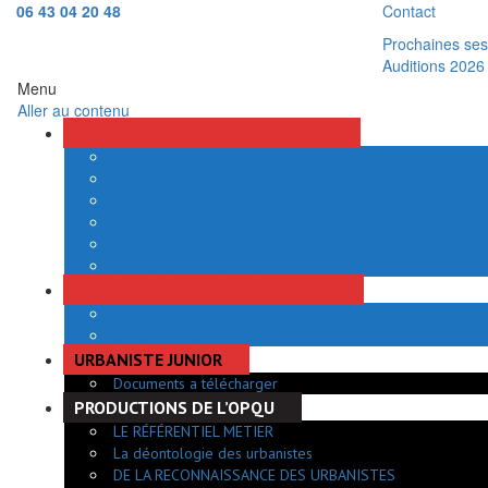
06 43 04 20 48
Contact
Prochaines sess
Auditions 2026
Menu
Aller au contenu
QUALIFICATION DES URBANISTES
Définition de la qualification
Pourquoi se qualifier
DOCUMENTS A TÉLÉCHARGER pour la demande de qualifi
DOCUMENTS A TÉLÉCHARGER pour la demande de renouve
Les formations accréditées 2A et 3A
NOTICE D’INFORMATION
QUALIFICATION DES STRUCTURES
POURQUOI LA QUALIFICATION DES STRUCTURES ?
DOCUMENTS A TÉLÉCHARGER pour la demande de quali
URBANISTE JUNIOR
Documents a télécharger
PRODUCTIONS DE L’OPQU
LE RÉFÉRENTIEL METIER
La déontologie des urbanistes
DE LA RECONNAISSANCE DES URBANISTES