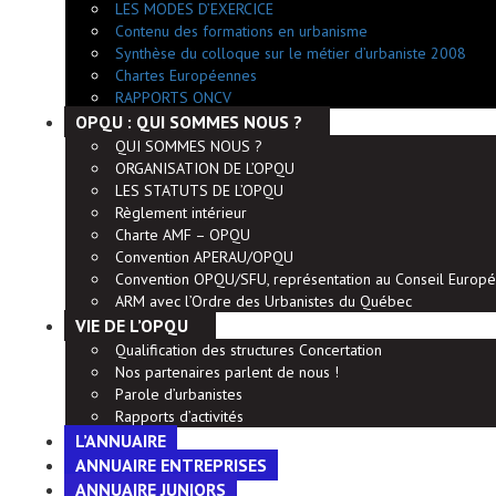
LES MODES D’EXERCICE
Contenu des formations en urbanisme
Synthèse du colloque sur le métier d’urbaniste 2008
Chartes Européennes
RAPPORTS ONCV
OPQU : QUI SOMMES NOUS ?
QUI SOMMES NOUS ?
ORGANISATION DE L’OPQU
LES STATUTS DE L’OPQU
Règlement intérieur
Charte AMF – OPQU
Convention APERAU/OPQU
Convention OPQU/SFU, représentation au Conseil Europé
ARM avec l’Ordre des Urbanistes du Québec
VIE DE L’OPQU
Qualification des structures Concertation
Nos partenaires parlent de nous !
Parole d’urbanistes
Rapports d’activités
L’ANNUAIRE
ANNUAIRE ENTREPRISES
ANNUAIRE JUNIORS