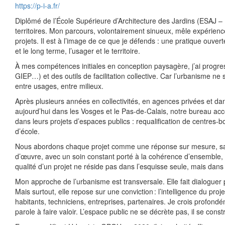
https://p-i-a.fr/
Diplômé de l’École Supérieure d’Architecture des Jardins (ESAJ – Pa
territoires. Mon parcours, volontairement sinueux, mêle expérience
projets. Il est à l’image de ce que je défends : une pratique ouvert
et le long terme, l’usager et le territoire.
À mes compétences initiales en conception paysagère, j’ai progres
GIEP…) et des outils de facilitation collective. Car l’urbanisme ne
entre usages, entre milieux.
Après plusieurs années en collectivités, en agences privées et dan
aujourd’hui dans les Vosges et le Pas-de-Calais, notre bureau acco
dans leurs projets d’espaces publics : requalification de centres-
d’école.
Nous abordons chaque projet comme une réponse sur mesure, sans
d’œuvre, avec un soin constant porté à la cohérence d’ensemble, à
qualité d’un projet ne réside pas dans l’esquisse seule, mais dans
Mon approche de l’urbanisme est transversale. Elle fait dialoguer
Mais surtout, elle repose sur une conviction : l’intelligence du proje
habitants, techniciens, entreprises, partenaires. Je crois profon
parole à faire valoir. L’espace public ne se décrète pas, il se constr