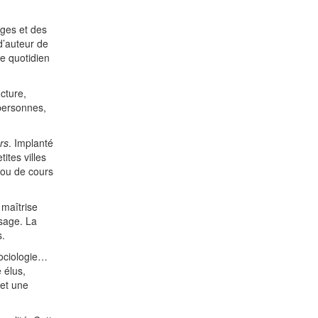
ages et des
d’auteur de
le quotidien
cture,
 personnes,
urs
. Implanté
ites villes
 ou de cours
maîtrise
usage. La
s.
sociologie…
e élus,
 et une