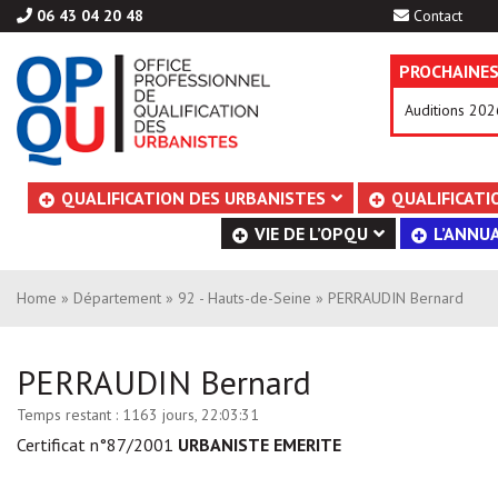
06 43 04 20 48
Contact
PROCHAINES
Auditions 202
Aller
QUALIFICATION DES URBANISTES
QUALIFICATI
au
VIE DE L’OPQU
L’ANNUA
contenu
Home
»
Département
»
92 - Hauts-de-Seine
» PERRAUDIN Bernard
PERRAUDIN Bernard
Temps restant :
1163 jours, 22:03:31
Certificat n°87/2001
URBANISTE EMERITE