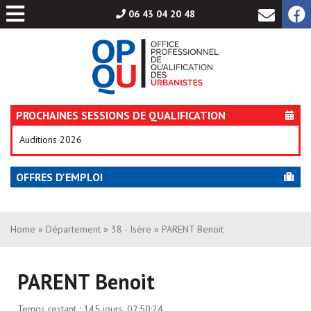
Aller
06 43 04 20 48
au
contenu
PROCHAINES SESSIONS DE QUALIFICATION
Auditions 2026
OFFRES D'EMPLOI
Home
»
Département
»
38 - Isère
» PARENT Benoit
PARENT Benoit
Temps restant :
145 jours, 02:50:24