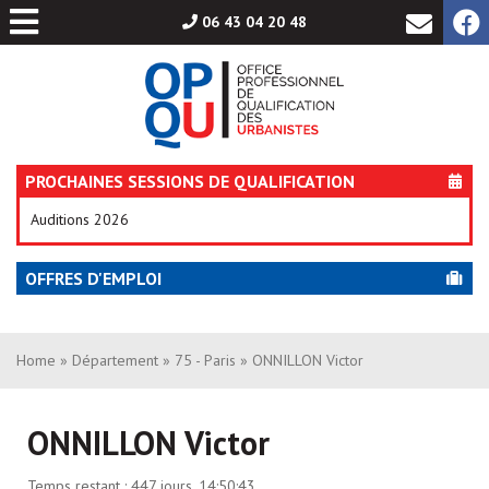
Aller
06 43 04 20 48
au
contenu
PROCHAINES SESSIONS DE QUALIFICATION
Auditions 2026
OFFRES D'EMPLOI
Home
»
Département
»
75 - Paris
» ONNILLON Victor
ONNILLON Victor
Temps restant :
447 jours, 14:50:43