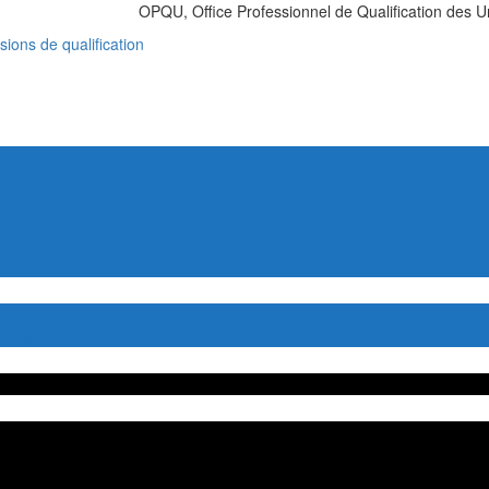
OPQU, Office Professionnel de Qualification des U
ions de qualification
cation
llement de qualification
fication DES STRUCTURES