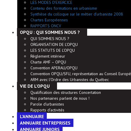
LES MODES D’EXERCICE
Contenu des formations en urbanisme
Synthèse du colloque sur le métier d’urbaniste 2008
Chartes Européennes
RAPPORTS ONCV
OPQU : QUI SOMMES NOUS ?
QUI SOMMES NOUS ?
ORGANISATION DE L’OPQU
LES STATUTS DE L’OPQU
Règlement intérieur
Charte AMF – OPQU
Convention APERAU/OPQU
Convention OPQU/SFU, représentation au Conseil Europé
ARM avec l’Ordre des Urbanistes du Québec
VIE DE L’OPQU
Qualification des structures Concertation
Nos partenaires parlent de nous !
Parole d’urbanistes
Rapports d’activités
L’ANNUAIRE
ANNUAIRE ENTREPRISES
ANNUAIRE JUNIORS