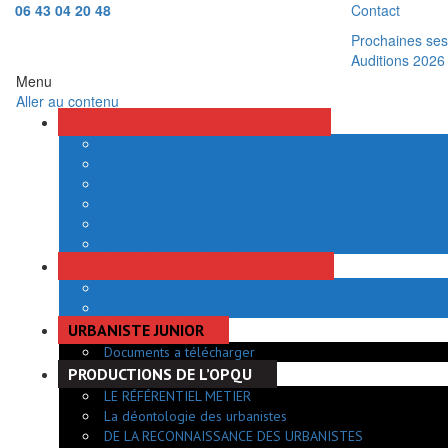
06 43 04 20 48
Contact
Prochaines sess
Auditions 2026
Menu
Aller au contenu
QUALIFICATION DES URBANISTES
Définition de la qualification
Pourquoi se qualifier
DOCUMENTS A TÉLÉCHARGER pour la demande de qualifi
DOCUMENTS A TÉLÉCHARGER pour la demande de renouve
Les formations accréditées 2A et 3A
NOTICE D’INFORMATION
QUALIFICATION DES STRUCTURES
POURQUOI LA QUALIFICATION DES STRUCTURES ?
DOCUMENTS A TÉLÉCHARGER pour la demande de quali
URBANISTE JUNIOR
Documents a télécharger
PRODUCTIONS DE L’OPQU
LE RÉFÉRENTIEL METIER
La déontologie des urbanistes
DE LA RECONNAISSANCE DES URBANISTES