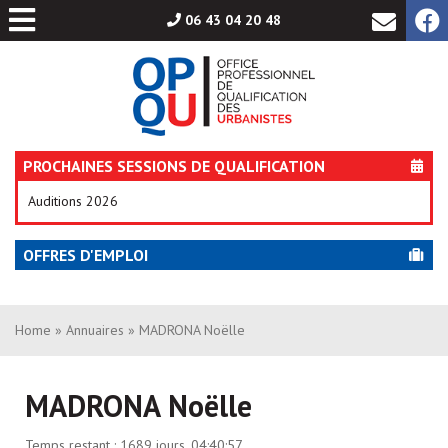
Aller
06 43 04 20 48
au
contenu
PROCHAINES SESSIONS DE QUALIFICATION
Auditions 2026
OFFRES D'EMPLOI
Home
»
Annuaires
» MADRONA Noëlle
MADRONA Noëlle
Temps restant :
1689 jours, 04:40:57