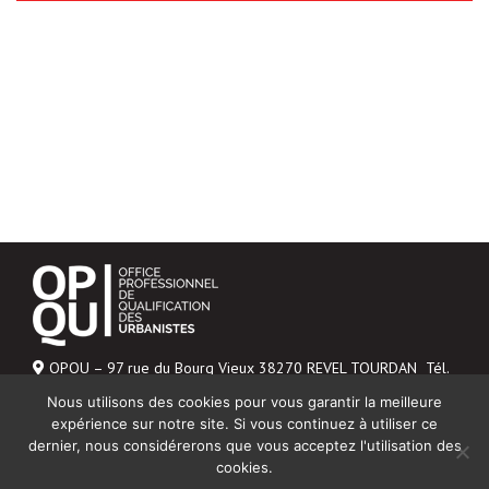
OPQU – 97 rue du Bourg Vieux 38270 REVEL TOURDAN Tél.
06 43 04 20 48
Nous utilisons des cookies pour vous garantir la meilleure
Mentions légales
expérience sur notre site. Si vous continuez à utiliser ce
dernier, nous considérerons que vous acceptez l'utilisation des
NOUS CONTACTER
cookies.