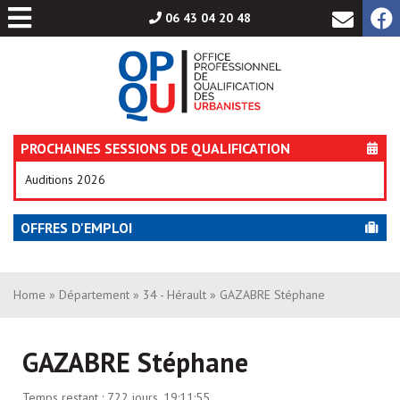
Aller
06 43 04 20 48
au
contenu
PROCHAINES SESSIONS DE QUALIFICATION
Auditions 2026
OFFRES D'EMPLOI
Home
»
Département
»
34 - Hérault
» GAZABRE Stéphane
GAZABRE Stéphane
Temps restant :
722 jours, 19:11:55