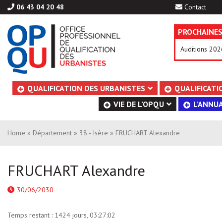
06 43 04 20 48
Contact
PROCHAINES
Auditions 202
Aller
QUALIFICATION DES URBANISTES
QUALIFICATI
au
VIE DE L’OPQU
L’ANNUA
contenu
Home
»
Département
»
38 - Isère
» FRUCHART Alexandre
FRUCHART Alexandre
30/06/2030
Temps restant :
1424 jours, 03:27:01