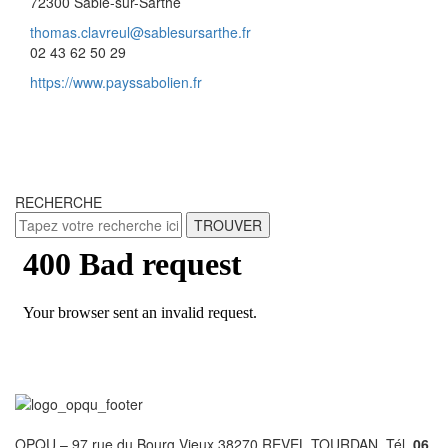
72300 Sablé-sur-Sarthe
thomas.clavreul@sablesursarthe.fr
02 43 62 50 29
https://www.payssabolien.fr
RECHERCHE
TROUVER
OPQU – 97 rue du Bourg Vieux 38270 REVEL TOURDAN Tél.
06