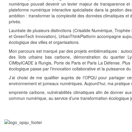
numérique pouvait devenir un levier majeur de transparence et
plateforme numérique interactive spécialisée dans la gestion d
ambition : transformer la complexité des données climatiques et én
privés.
Lauréate de plusieurs distinctions (Crisalide Numérique, Trophée 
et GreenTech Innovation), UrbanThinkPlatform accompagne aujourd’hu
écologique des villes et organisations.
Mon parcours est marqué par des projets emblématiques : auto
des îlots urbains bas carbone, démonstration du quartier L
CIMbyICADE à Rungis, Porte de Paris et Paris La Défense. Plus r
écologique passe par l’innovation collaborative et la puissance d
J’ai choisi de me qualifier auprès de l’OPQU pour partager c
environnement et jumeaux numériques. Aujourd’hui, ma pratique s’art
empreinte carbone, vulnérabilités climatiques afin de donner aux
commun numérique, au service d’une transformation écologique juste,