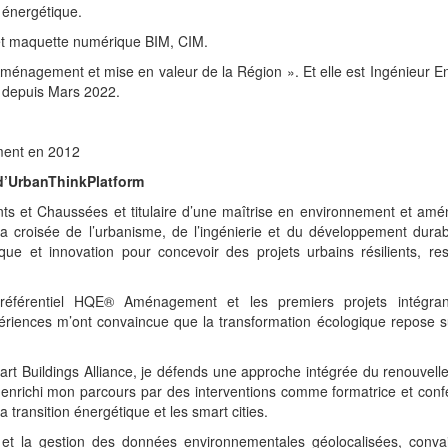
t énergétique.
 et maquette numérique BIM, CIM.
Aménagement et mise en valeur de la Région ». Et elle est Ingénieur 
 depuis Mars 2022.
ment en 2012
 d’UrbanThinkPlatform
nts et Chaussées et titulaire d’une maîtrise en environnement et a
à la croisée de l’urbanisme, de l’ingénierie et du développement dur
fique et innovation pour concevoir des projets urbains résilients, r
référentiel HQE® Aménagement et les premiers projets intégran
iences m’ont convaincue que la transformation écologique repose s
t Buildings Alliance, je défends une approche intégrée du renouvell
nt enrichi mon parcours par des interventions comme formatrice et conf
 la transition énergétique et les smart cities.
e et la gestion des données environnementales géolocalisées, conva