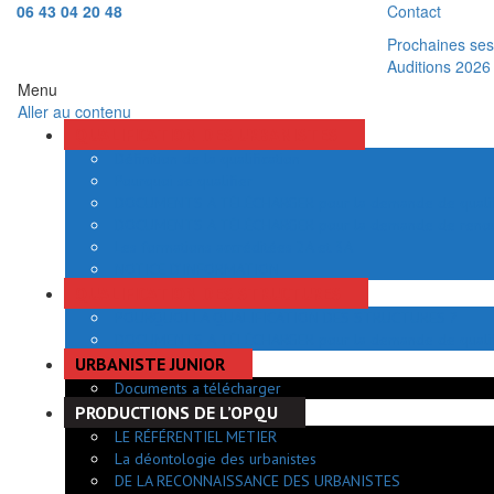
06 43 04 20 48
Contact
Prochaines sess
Auditions 2026
Menu
Aller au contenu
QUALIFICATION DES URBANISTES
Définition de la qualification
Pourquoi se qualifier
DOCUMENTS A TÉLÉCHARGER pour la demande de qualifi
DOCUMENTS A TÉLÉCHARGER pour la demande de renouve
Les formations accréditées 2A et 3A
NOTICE D’INFORMATION
QUALIFICATION DES STRUCTURES
POURQUOI LA QUALIFICATION DES STRUCTURES ?
DOCUMENTS A TÉLÉCHARGER pour la demande de quali
URBANISTE JUNIOR
Documents a télécharger
PRODUCTIONS DE L’OPQU
LE RÉFÉRENTIEL METIER
La déontologie des urbanistes
DE LA RECONNAISSANCE DES URBANISTES