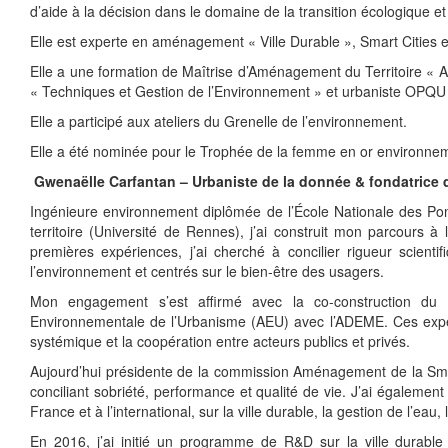
d’aide à la décision dans le domaine de la transition écologique e
Elle est experte en aménagement « Ville Durable », Smart Cities
Elle a une formation de Maîtrise d’Aménagement du Territoire « 
« Techniques et Gestion de l’Environnement » et urbaniste OPQU
Elle a participé aux ateliers du Grenelle de l’environnement.
Elle a été nominée pour le Trophée de la femme en or environne
Gwenaëlle Carfantan – Urbaniste de la donnée & fondatrice
Ingénieure environnement diplômée de l’École Nationale des Po
territoire (Université de Rennes), j’ai construit mon parcours 
premières expériences, j’ai cherché à concilier rigueur scienti
l’environnement et centrés sur le bien-être des usagers.
Mon engagement s’est affirmé avec la co-construction du 
Environnementale de l’Urbanisme (AEU) avec l’ADEME. Ces expér
systémique et la coopération entre acteurs publics et privés.
Aujourd’hui présidente de la commission Aménagement de la Smar
conciliant sobriété, performance et qualité de vie. J’ai égaleme
France et à l’international, sur la ville durable, la gestion de l’eau,
En 2016, j’ai initié un programme de R&D sur la ville durabl