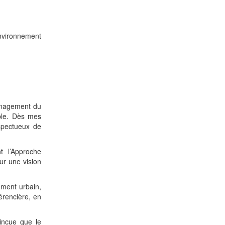
Environnement
ménagement du
able. Dès mes
espectueux de
t l’Approche
ur une vision
ement urbain,
érencière, en
incue que le