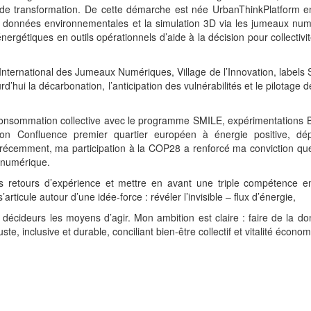
 de transformation. De cette démarche est née UrbanThinkPlatform 
es données environnementales et la simulation 3D via les jumeaux nu
ergétiques en outils opérationnels d’aide à la décision pour collectivi
International des Jumeaux Numériques, Village de l’Innovation, labels 
i la décarbonation, l’anticipation des vulnérabilités et le pilotage de
consommation collective avec le programme SMILE, expérimentations 
yon Confluence premier quartier européen à énergie positive, dé
écemment, ma participation à la COP28 a renforcé ma conviction que 
u numérique.
es retours d’expérience et mettre en avant une triple compétence e
icule autour d’une idée-force : révéler l’invisible – flux d’énergie,
 décideurs les moyens d’agir. Mon ambition est claire : faire de la d
 inclusive et durable, conciliant bien-être collectif et vitalité économ