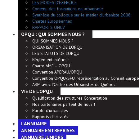
LES MODES D’EXERCICE
Contenu des formations en urbanisme
Synthèse du colloque sur le métier d’urbaniste 2008
Chartes Européennes
RAPPORTS ONCV
OPQU : QUI SOMMES NOUS ?
QUI SOMMES NOUS ?
ORGANISATION DE L’OPQU
LES STATUTS DE L’OPQU
Règlement intérieur
Charte AMF – OPQU
Convention APERAU/OPQU
Convention OPQU/SFU, représentation au Conseil Europé
ARM avec l’Ordre des Urbanistes du Québec
VIE DE L’OPQU
Qualification des structures Concertation
Nos partenaires parlent de nous !
Parole d’urbanistes
Rapports d’activités
L’ANNUAIRE
ANNUAIRE ENTREPRISES
ANNUAIRE JUNIORS