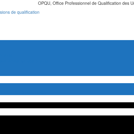
OPQU, Office Professionnel de Qualification des U
ions de qualification
cation
llement de qualification
fication DES STRUCTURES