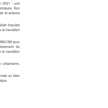
en 2021 : une
mériques. Son
tés et acteurs
Solar Impulse
 la transition
BIM/CIM pour
ploiement du
la transition
n urbanisme,
onnée un bien
ique.