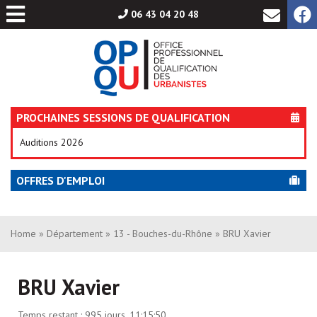
Aller
06 43 04 20 48
au
contenu
PROCHAINES SESSIONS DE QUALIFICATION
Auditions 2026
OFFRES D'EMPLOI
Home
»
Département
»
13 - Bouches-du-Rhône
» BRU Xavier
BRU Xavier
Temps restant :
995 jours, 11:15:50