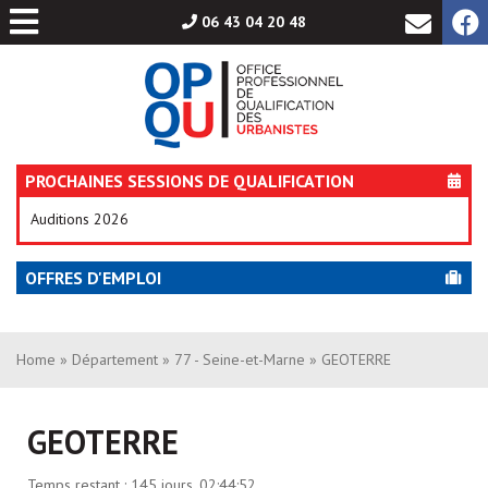
Aller
06 43 04 20 48
au
contenu
PROCHAINES SESSIONS DE QUALIFICATION
Auditions 2026
OFFRES D'EMPLOI
Home
»
Département
»
77 - Seine-et-Marne
» GEOTERRE
GEOTERRE
Temps restant :
145 jours, 02:44:52