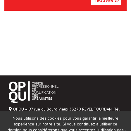
TROUVER
OPQU – 97 rue du Bourg Vieux 38270 REVEL TOURDAN Tél.
06 43 04 20 48
Nous utilisons des cookies pour vous garantir la meilleure
Mentions légales
expérience sur notre site. Si vous continuez à utiliser ce
dernier, nous considérerons que vous acceptez l'utilisation des