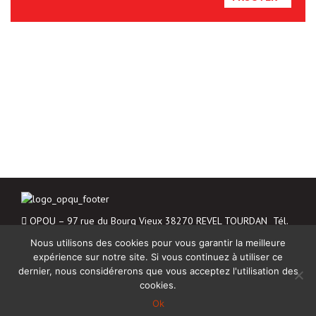
OPQU – 97 rue du Bourg Vieux 38270 REVEL TOURDAN Tél.
06 43 04 20 48
Nous utilisons des cookies pour vous garantir la meilleure
Mentions légales
expérience sur notre site. Si vous continuez à utiliser ce
dernier, nous considérerons que vous acceptez l'utilisation des
NOUS CONTACTER
cookies.
Ok
Rhonalpcom