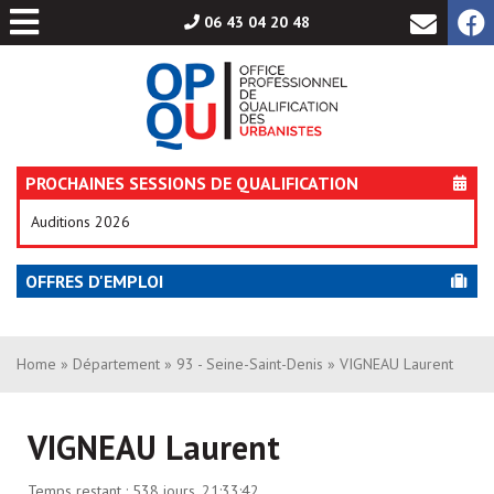
Aller
06 43 04 20 48
au
contenu
PROCHAINES SESSIONS DE QUALIFICATION
Auditions 2026
OFFRES D'EMPLOI
Home
»
Département
»
93 - Seine-Saint-Denis
» VIGNEAU Laurent
VIGNEAU Laurent
Temps restant :
538 jours, 21:33:42