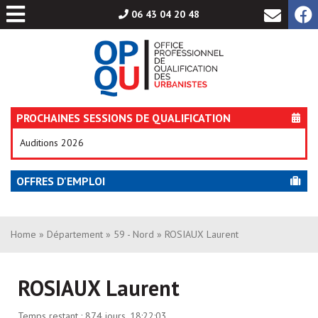
Aller
06 43 04 20 48
au
contenu
PROCHAINES SESSIONS DE QUALIFICATION
Auditions 2026
OFFRES D'EMPLOI
Home
»
Département
»
59 - Nord
» ROSIAUX Laurent
ROSIAUX Laurent
Temps restant :
874 jours, 18:22:03