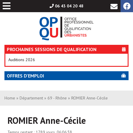
Aller
06 43 04 20 48
au
contenu
PROCHAINES SESSIONS DE QUALIFICATION
Auditions 2026
OFFRES D'EMPLOI
Home
»
Département
»
69 - Rhône
» ROMIER Anne-Cécile
ROMIER Anne-Cécile
Temps restant :
1789 jours, 06:06:38