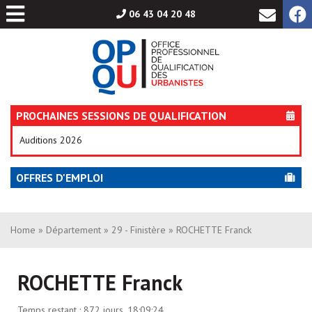
Aller
06 43 04 20 48
au
contenu
PROCHAINES SESSIONS DE QUALIFICATION
Auditions 2026
OFFRES D'EMPLOI
Home
»
Département
»
29 - Finistère
» ROCHETTE Franck
ROCHETTE Franck
Temps restant :
872 jours, 18:09:24