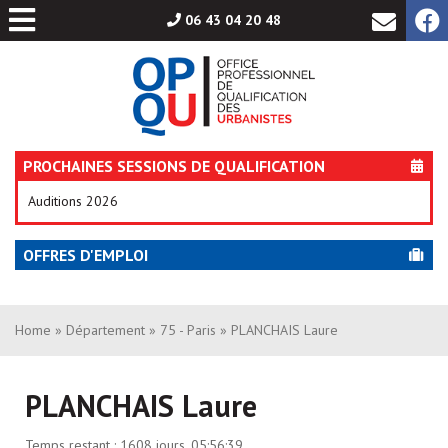
Aller
06 43 04 20 48
au
contenu
PROCHAINES SESSIONS DE QUALIFICATION
Auditions 2026
OFFRES D'EMPLOI
Home
»
Département
»
75 - Paris
» PLANCHAIS Laure
PLANCHAIS Laure
Temps restant :
1608 jours, 05:56:39