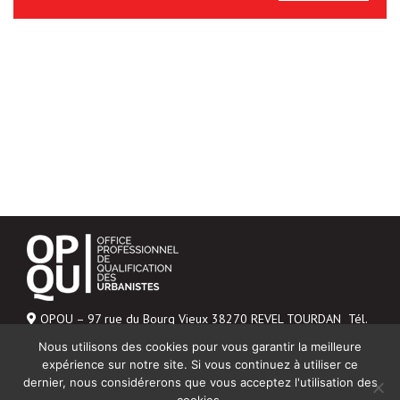
OPQU – 97 rue du Bourg Vieux 38270 REVEL TOURDAN Tél.
06 43 04 20 48
Nous utilisons des cookies pour vous garantir la meilleure
Mentions légales
expérience sur notre site. Si vous continuez à utiliser ce
dernier, nous considérerons que vous acceptez l'utilisation des
NOUS CONTACTER