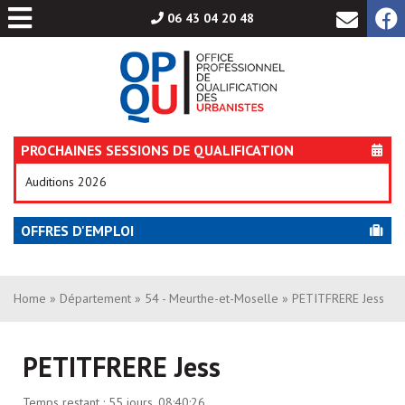
Aller
06 43 04 20 48
au
contenu
PROCHAINES SESSIONS DE QUALIFICATION
Auditions 2026
OFFRES D'EMPLOI
Home
»
Département
»
54 - Meurthe-et-Moselle
» PETITFRERE Jess
PETITFRERE Jess
Temps restant :
55 jours, 08:40:26