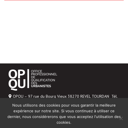
OPQU – 97 rue du Bourg Vieux 38270 REVEL TOURDAN Tél.
06 43 04 20 48
Nous utilisons des cookies pour vous garantir la meilleure
Mentions légales
expérience sur notre site. Si vous continuez à utiliser ce
dernier, nous considérerons que vous acceptez l'utilisation des
NOUS CONTACTER
cookies.