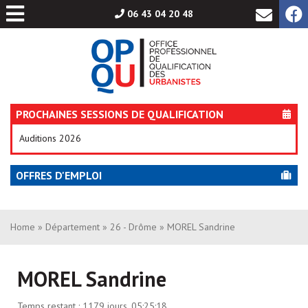
Aller
06 43 04 20 48
au
contenu
PROCHAINES SESSIONS DE QUALIFICATION
Auditions 2026
OFFRES D'EMPLOI
Home
»
Département
»
26 - Drôme
» MOREL Sandrine
MOREL Sandrine
Temps restant :
1179 jours, 05:25:18