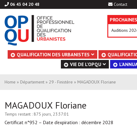
06 43 04 20 48
Contact
PROCHAINES
Auditions 202
Aller
QUALIFICATION DES URBANISTES
QUALIFICATI
au
VIE DE L’OPQU
L’ANNUA
contenu
Home
»
Département
»
29 - Finistère
» MAGADOUX Floriane
MAGADOUX Floriane
Temps restant :
875 jours, 23:37:01
Certificat n°952 – Date d’expiration : décembre 2028