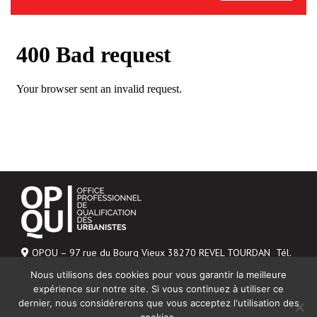
OPQU – 97 rue du Bourg Vieux 38270 REVEL TOURDAN Tél.
06 43 04 20 48
Nous utilisons des cookies pour vous garantir la meilleure
Mentions légales
expérience sur notre site. Si vous continuez à utiliser ce
dernier, nous considérerons que vous acceptez l'utilisation des
NOUS CONTACTER