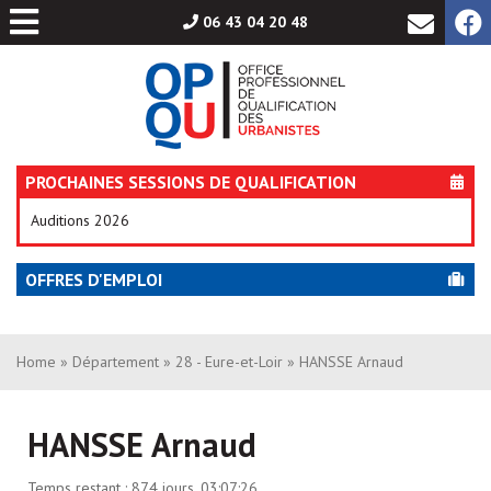
Aller
06 43 04 20 48
au
contenu
PROCHAINES SESSIONS DE QUALIFICATION
Auditions 2026
OFFRES D'EMPLOI
Home
»
Département
»
28 - Eure-et-Loir
» HANSSE Arnaud
HANSSE Arnaud
Temps restant :
874 jours, 03:07:26