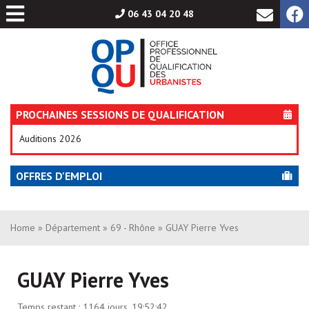
Aller
06 43 04 20 48
au
contenu
PROCHAINES SESSIONS DE QUALIFICATION
Auditions 2026
OFFRES D'EMPLOI
Home
»
Département
»
69 - Rhône
» GUAY Pierre Yves
GUAY Pierre Yves
Temps restant :
1164 jours, 19:52:41