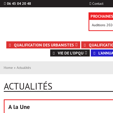
06 43 04 20 48
Contact
PROCHAINES
Auditions 202
Aller
QUALIFICATION DES URBANISTES
QUALIFICATI
au
VIE DE L’OPQU
L’ANNUA
contenu
Home
» Actualités
ACTUALITÉS
A la Une